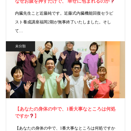
なぜお腹を押すだけで、 幸せに包まれるのか
内臓先生こと近藤純です。近藤式内臓機能回復セラピ
スト養成講座福岡2期が無事終了いたしました。そし
て…
未分類
【あなたの身体の中で、1番大事なところは何処
ですか
】
【あなたの身体の中で、1番大事なところは何処ですか